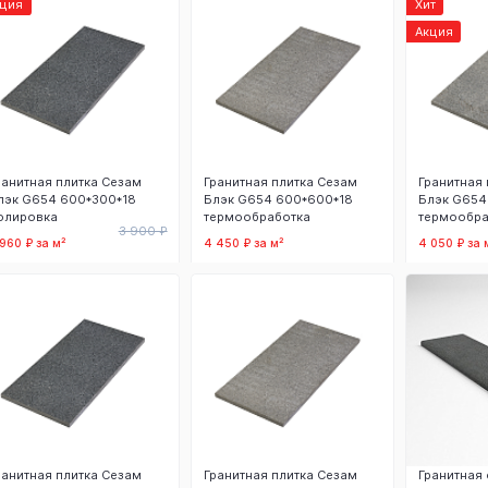
кция
Хит
Акция
ранитная плитка Сезам
Гранитная плитка Сезам
Гранитная 
лэк G654 600*300*18
Блэк G654 600*600*18
Блэк G654
олировка
термообработка
термообра
3 900 ₽
 960 ₽ за м²
4 450 ₽ за м²
4 050 ₽ за 
В корзину
В корзину
В
ранитная плитка Сезам
Гранитная плитка Сезам
Гранитная