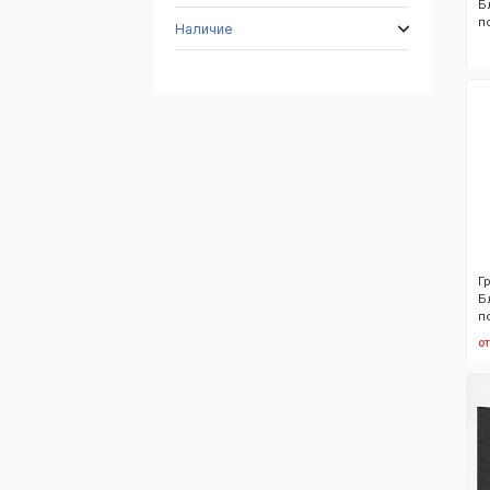
Б
п
Наличие
Г
Б
п
о