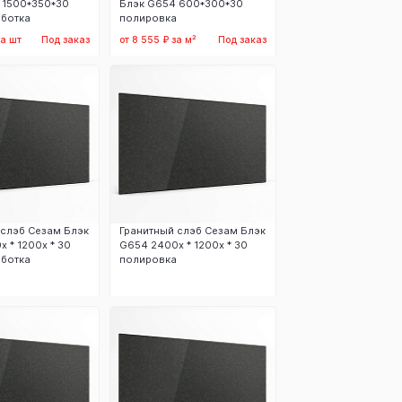
 1500*350*30
Блэк G654 600*300*30
ботка
полировка
за шт
Под заказ
от 8 555 ₽ за м²
Под заказ
аказать
Заказать
 слэб Сезам Блэк
Гранитный слэб Сезам Блэк
 * 1200х * 30
G654 2400х * 1200х * 30
ботка
полировка
аказать
Заказать