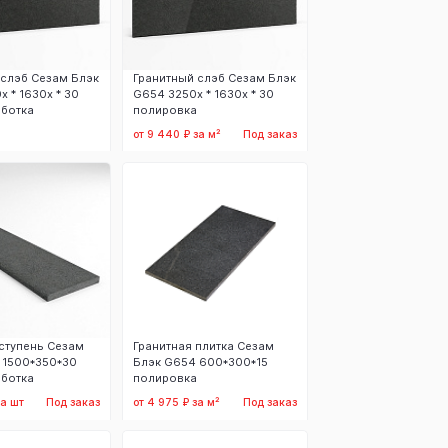
 слэб Сезам Блэк
Гранитный слэб Сезам Блэк
 * 1630х * 30
G654 3250х * 1630х * 30
ботка
полировка
от 9 440 ₽ за м²
Под заказ
аказать
Заказать
 ступень Сезам
Гранитная плитка Сезам
 1500*350*30
Блэк G654 600*300*15
ботка
полировка
за шт
Под заказ
от 4 975 ₽ за м²
Под заказ
аказать
Заказать