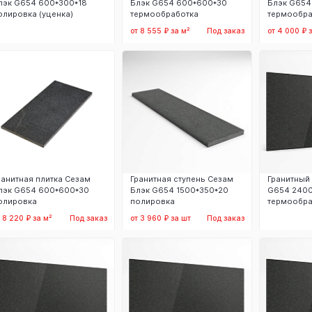
лэк G654 600*300*18
Блэк G654 600*600*30
Блэк G654
олировка (уценка)
термообработка
термообра
от 8 555 ₽ за м²
Под заказ
от 4 000 ₽ 
Заказать
Заказать
З
ранитная плитка Сезам
Гранитная ступень Сезам
Гранитный
лэк G654 600*600*30
Блэк G654 1500*350*20
G654 2400х
олировка
полировка
термообра
т 8 220 ₽ за м²
Под заказ
от 3 960 ₽ за шт
Под заказ
Заказать
Заказать
З