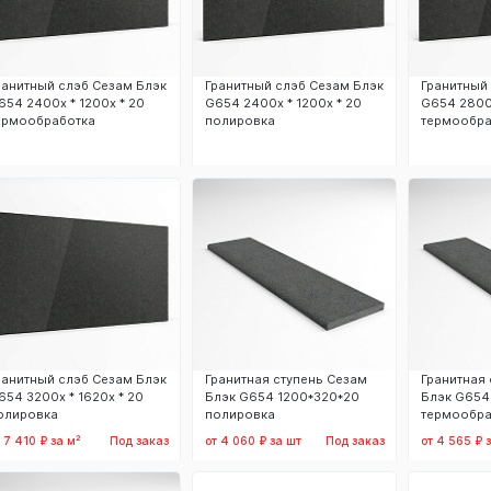
ранитный слэб Сезам Блэк
Гранитный слэб Сезам Блэк
Гранитный
654 2400х * 1200х * 20
G654 2400х * 1200х * 20
G654 2800х
ермообработка
полировка
термообра
Заказать
Заказать
З
ранитный слэб Сезам Блэк
Гранитная ступень Сезам
Гранитная
654 3200х * 1620х * 20
Блэк G654 1200*320*20
Блэк G654
олировка
полировка
термообра
 7 410 ₽ за м²
Под заказ
от 4 060 ₽ за шт
Под заказ
от 4 565 ₽ 
Заказать
Заказать
З