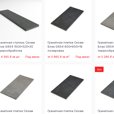
ранитная ступень Сезам
Гранитная плитка Сезам
Гранитная 
лэк G654 1500*320*30
Блэк G654 600*600*18
Блэк G654
ермообработка
полировка
термообра
т 4 565 ₽ за шт
Под заказ
от 5 865 ₽ за м²
Под заказ
от 5 280 ₽ з
Заказать
Заказать
З
Хит
ранитная плитка Сезам
Гранитная плитка Сезам
Гранитная 