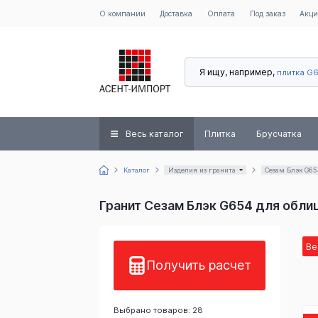
О компании
Доставка
Оплата
Под заказ
Акц
Я ищу, например,
плитка G
Весь каталог
Плитка
Брусчатка
Каталог
Изделия из гранита
Сезам Блэк G65
Гранит Сезам Блэк G654 для обли
Ве
Получить расчет
Выбрано товаров: 28