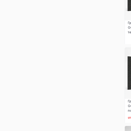
Г
G
т
Г
G
п
от