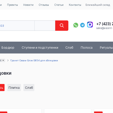
ии
Проекты
Новости
Отзывы
Статьи
Контакты
Ближайший склад
+7 (423)
603
sales@ascent-
8 (800) 
Бордюр
Ступени и подступенки
Слэб
Полоса
Ритуал
4
Гранит Сезам Блэк G654 для облицовки
цовки
сь
Плитка
Слэб