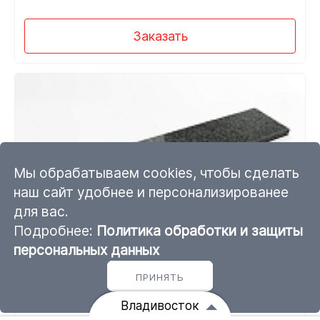
Заказать
Мы обрабатываем cookies, чтобы сделать
наш сайт удобнее и персонализированее
для вас.
Подробнее:
Политика обработки и защиты
персональных данных
Гранитная полоса Сезам Блэк G654
ПРИНЯТЬ
1500*350*20 полировка
Владивосток