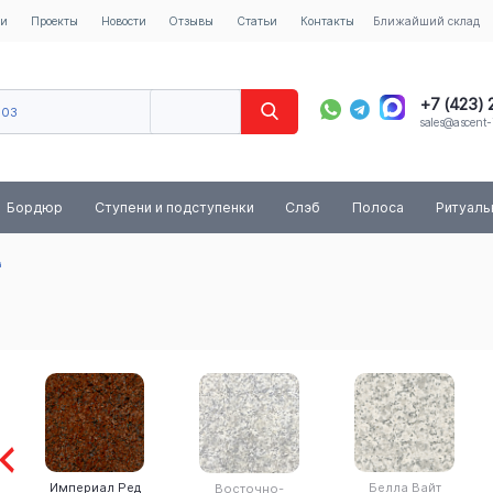
ии
Проекты
Новости
Отзывы
Статьи
Контакты
Ближайший склад
+7 (423)
603
sales@ascent-
8 (800) 
Бордюр
Ступени и подступенки
Слэб
Полоса
Ритуал
а
Империал Ред
Белла Вайт
Восточно-