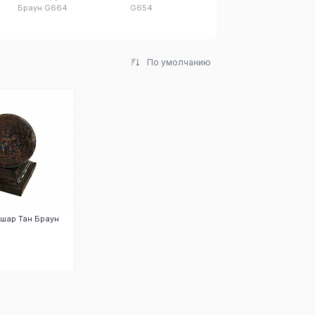
Браун G664
G654
По умолчанию
 шар Тан Браун
аказать