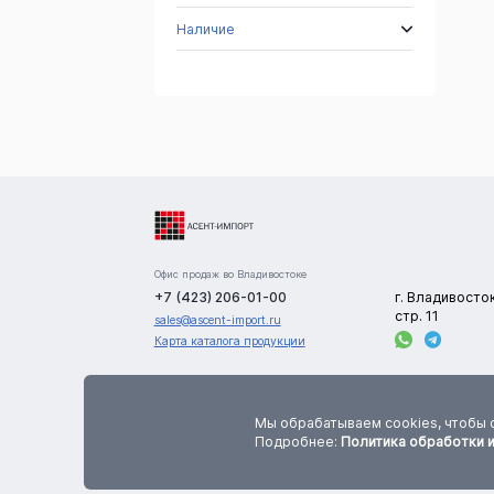
Наличие
Офис продаж во Владивостоке
+7 (423) 206-01-00
г. Владивосто
стр. 11
sales@ascent-import.ru
Карта каталога продукции
Сайт носит информационный характер и не является публичной офертой. В
цена, количество и характеристики товаров указаны приблизительно. Точную инф
Мы обрабатываем cookies, чтобы 
по данным параметрам необходимо уточнять у менеджеров компании до оформления
Подробнее:
Политика обработки 
заказа.