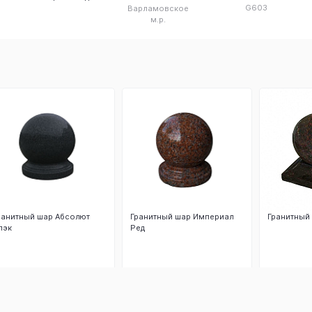
G603
Варламовское
м.р.
ранитный шар Абсолют
Гранитный шар Империал
Гранитный
лэк
Ред
Заказать
Заказать
З