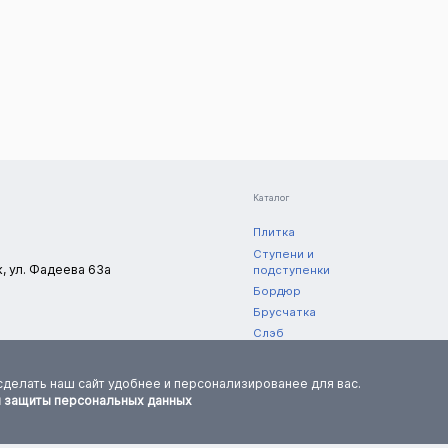
Каталог
Плитка
Ступени и
к, ул. Фадеева 63а
подступенки
Бордюр
Брусчатка
Слэб
Полоса
нешний вид,
Уцененный товар
ормацию
сделать наш сайт удобнее и персонализированее для вас.
и защиты персональных данных