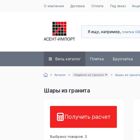
О компании
Доставка
Оплата
Под заказ
Акц
Я ищу, например,
плитка G
Весь каталог
Плитка
Брусчатка
Каталог
Изделия из гранита
Шары из гранит
Шары из гранита
Получить расчет
Выбрано товаров: 3
Тайгер Скин
Абсолют Блэк
Тан Браун