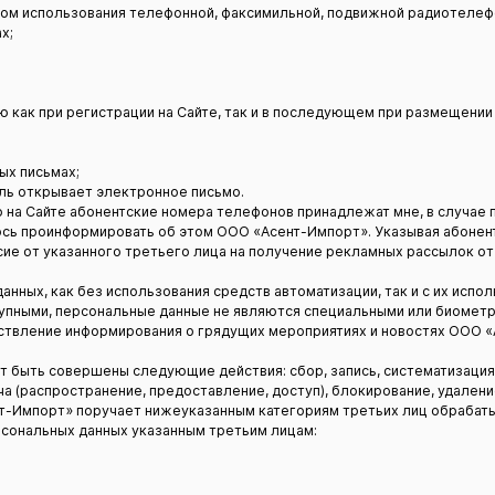
твом использования телефонной, факсимильной, подвижной радиотелеф
х;
 как при регистрации на Сайте, так и в последующем при размещении
ых письмах;
ель открывает электронное письмо.
ою на Сайте абонентские номера телефонов принадлежат мне, в случа
уюсь проинформировать об этом ООО «Асент-Импорт». Указывая абоне
асие от указанного третьего лица на получение рекламных рассылок о
анных, как без использования средств автоматизации, так и с их испо
упными, персональные данные не являются специальными или биометр
ствление информирования о грядущих мероприятиях и новостях ООО «А
т быть совершены следующие действия: сбор, запись, систематизация,
ча (распространение, предоставление, доступ), блокирование, удалени
нт-Импорт» поручает нижеуказанным категориям третьих лиц обрабат
рсональных данных указанным третьим лицам: