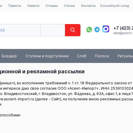
ии
Проекты
Новости
Отзывы
Статьи
Контакты
Ближайший склад
+7 (423)
603
sales@ascent-
8 (800) 
Бордюр
Ступени и подступенки
Слэб
Полоса
Ритуал
ционной и рекламной рассылки
нных»), во исполнение требований ч. 1 ст. 18 Федерального закона от
ем интересе даю свое согласие ООО «Асент-Импорт» , ИНН: 2539103024
. Владивостокский, г. Владивосток, ул. Фадеева, д. 63А, офис 1, в ли
ascent-import.ru (далее - Сайт), на получение мною рекламных рассы
:
способами: