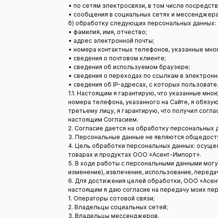
• по сетям электросвязи, в том числе посредс
• сообщения в социальных сетях и мессенджера
б) обработку следующих персональных данных:
• фамилия, имя, отчество;
• адрес электронной почты;
• номера контактных телефонов, указанные мною
• сведения о почтовом клиенте;
• сведения об используемом браузере;
• сведения о переходах по ссылкам в электронн
• сведения об IP-адресах, с которых пользоват
1.1. Настоящим я гарантирую, что указанные мн
номера телефона, указанного на Сайте, я обяз
третьему лицу, я гарантирую, что получил согл
настоящим Согласием.
2. Согласие дается на обработку персональных д
3. Персональные данные не являются общедост
4. Цель обработки персональных данных: осуще
товарах и продуктах ООО «Асент-Импорт».
5. В ходе работы с персональными данными могу
изменение), извлечение, использование, переда
6. Для достижения целей обработки, ООО «Асе
настоящим я даю согласие на передачу моих пе
1. Операторы сотовой связи;
2. Владельцы социальных сетей;
3. Владельцы мессенджеров.