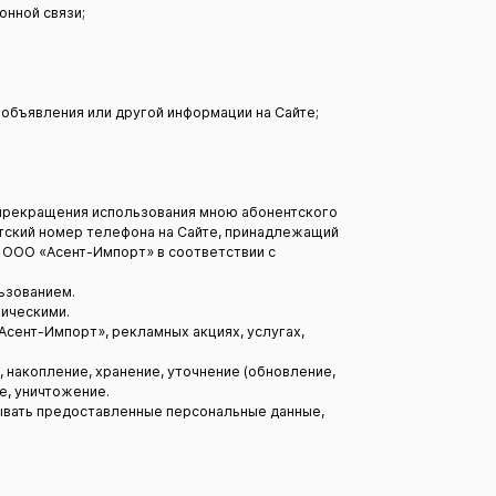
онной связи;
 объявления или другой информации на Сайте;
е прекращения использования мною абонентского
нтский номер телефона на Сайте, принадлежащий
т ООО «Асент-Импорт» в соответствии с
льзованием.
ическими.
сент-Импорт», рекламных акциях, услугах,
 накопление, хранение, уточнение (обновление,
е, уничтожение.
ывать предоставленные персональные данные,