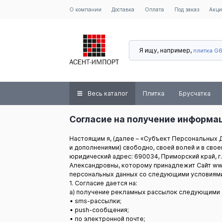
О компании
Доставка
Оплата
Под заказ
Акц
Я ищу, например,
плитка G
Весь каталог
Плитка
Брусчатка
Согласие на получение информа
Настоящим я, (далее – «Субъект Персональных Да
и дополнениями) свободно, своей волей и в сво
юридический адрес: 690034, Приморский край, г.о
Александровны, которому принадлежит Сайт www.
персональных данных со следующими условиями
1. Согласие дается на:
a) получение рекламных рассылок следующими 
• sms-рассылки;
• push-сообщения;
• по электронной почте;