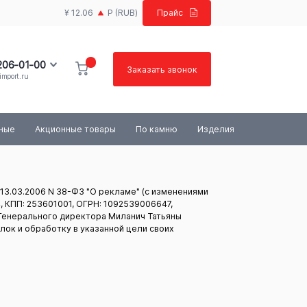
¥ 12.06
Р
(RUB)
Прайс
 206-01-00
Заказать звонок
import.ru
100-03-84
ьные
Акционные товары
По камню
Изделия
 13.03.2006 N 38-ФЗ "О рекламе" (с изменениями
, КПП: 253601001, ОГРН: 1092539006647,
це Генерального директора Миланич Татьяны
лок и обработку в указанной цели своих