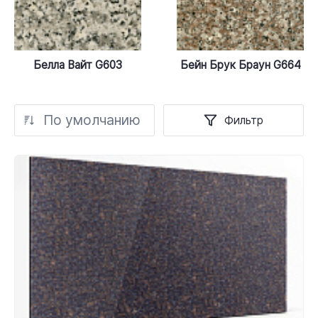
Белла Вайт G603
Бейн Брук Браун G664
По умолчанию
Фильтр