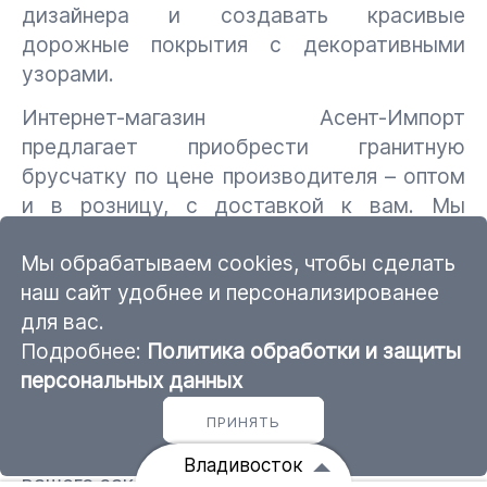
дизайнера и создавать красивые
дорожные покрытия с декоративными
узорами.
Интернет-магазин Асент-Импорт
предлагает приобрести гранитную
брусчатку по цене производителя – оптом
и в розницу, с доставкой к вам. Мы
работаем с добывающими компаниями
Мы обрабатываем cookies, чтобы сделать
Индии, Украины, России и Китая.
наш сайт удобнее и персонализированее
Предлагаем цены ниже, чем на рынке
для вас.
стройматериалов и делаем хорошие
Подробнее:
Политика обработки и защиты
скидки на оптовые партии.
персональных данных
Оставьте заявку на сайте или по телефону,
и мы бесплатно рассчитаем необходимое
ПРИНЯТЬ
количество брусчатки и общую стоимость
Владивосток
вашего заказа.