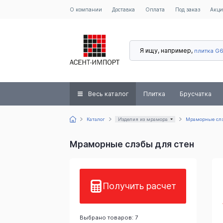
О компании
Доставка
Оплата
Под заказ
Акц
Я ищу, например,
плитка G
Весь каталог
Плитка
Брусчатка
Каталог
Изделия из мрамора
Мраморные слэ
Мраморные слэбы для стен
Получить расчет
Выбрано товаров: 7
Калаката Голд
ж
Чайна
Имперадор