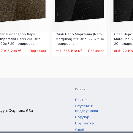
лэб Имперадор Дарк
Слэб Неро Марквина (Nero
Слэб Неро
Emperador Dark) 2600x *
Marquina) 2260х * 1270х * 30
Marquina) 
500x * 20 полировка
полировка
20 полиро
 7 915 ₽ за м²
Под заказ
от 11 365 ₽ за м²
Под заказ
от 8 120 ₽ з
Заказать
Заказать
З
Каталог
Плитка
Ступени и
к, ул. Фадеева 63а
подступенки
Бордюр
Брусчатка
Слэб