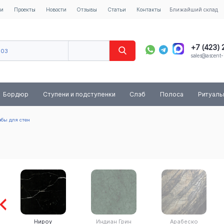
ии
Проекты
Новости
Отзывы
Статьи
Контакты
Ближайший склад
+7 (423)
603
sales@ascent-
8 (800) 
Бордюр
Ступени и подступенки
Слэб
Полоса
Ритуал
бы для стен
Нироу
Индиан Грин
Арабеско