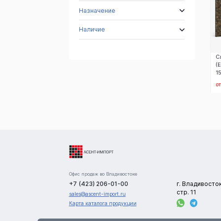
Назначение
Наличие
С
(
1
от
Офис продаж во Владивостоке
+7 (423) 206-01-00
г. Владивосто
стр. 11
sales@ascent-import.ru
Карта каталога продукции