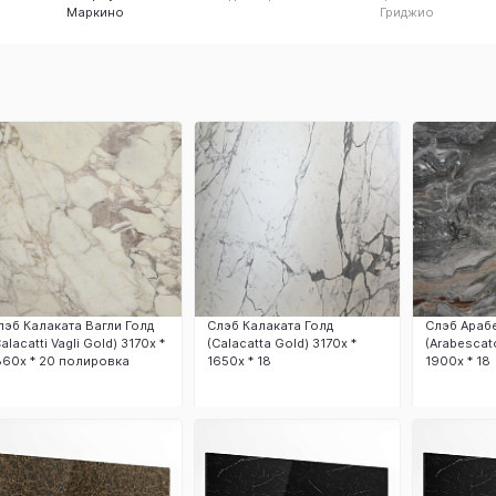
Маркино
Гриджио
лэб Калаката Вагли Голд
Слэб Калаката Голд
Слэб Араб
Calacatti Vagli Gold) 3170х *
(Calacatta Gold) 3170х *
(Arabescato
860х * 20 полировка
1650х * 18
1900х * 18
Заказать
Заказать
З