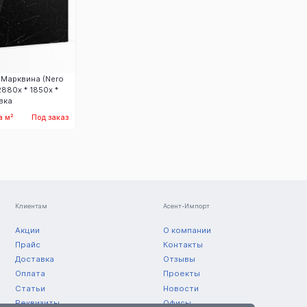
 Марквина (Nero
2880х * 1850х *
вка
а м²
Под заказ
аказать
Клиентам
Асент-Импорт
Акции
О компании
Прайс
Контакты
Доставка
Отзывы
Оплата
Проекты
Статьи
Новости
Реквизиты
Офисы