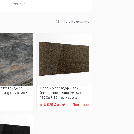
Каррара
По умолчанию
еско Гриджио
Слэб Имперадор Дарк
 Grigio) 2910х *
(Emperador Dark) 2600x *
1500x * 30 полировка
от 8 525 ₽ за м²
Под заказ
аказать
Заказать