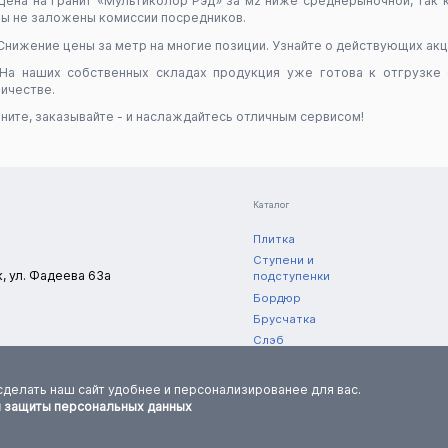
Цена на гранит «Мультиколор Рэд» за м2 ниже среднерыночной, так 
ы не заложены комиссии посредников.
Снижение цены за метр на многие позиции. Узнайте о действующих акци
На наших собственных складах продукция уже готова к отгрузке 
ичестве.
ните, заказывайте - и наслаждайтесь отличным сервисом!
Каталог
Плитка
Ступени и
к, ул. Фадеева 63а
подступенки
Бордюр
Брусчатка
Слэб
Полоса
нешний вид,
Уцененный товар
ормацию
сделать наш сайт удобнее и персонализированее для вас.
и защиты персональных данных