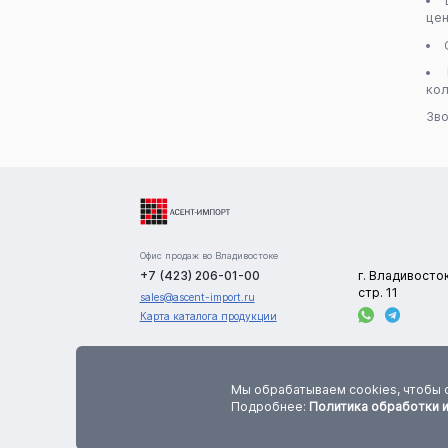
цен
кол
Зво
Офис продаж во Владивостоке
+7 (423) 206-01-00
г. Владивосто
стр. 11
sales@ascent-import.ru
Карта каталога продукции
Сайт носит информационный характер и не является публичной офертой. В
цена, количество и характеристики товаров указаны приблизительно. Точную инф
Мы обрабатываем cookies, чтобы 
по данным параметрам необходимо уточнять у менеджеров компании до оформления
Подробнее:
Политика обработки 
заказа.