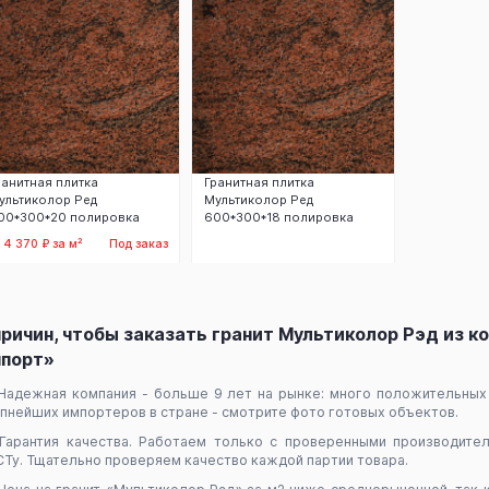
ранитная плитка
Гранитная плитка
ультиколор Ред
Мультиколор Ред
00*300*20 полировка
600*300*18 полировка
т 4 370 ₽ за м²
Под заказ
Заказать
Заказать
причин, чтобы заказать гранит Мультиколор Рэд из 
порт»
Надежная компания - больше 9 лет на рынке: много положительных 
пнейших импортеров в стране - смотрите фото готовых объектов.
Гарантия качества. Работаем только с проверенными производите
Ту. Тщательно проверяем качество каждой партии товара.