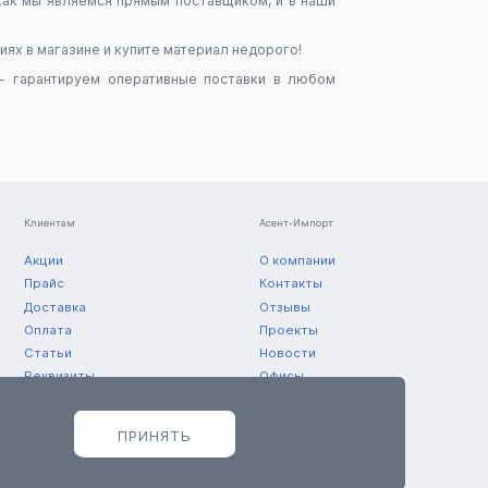
как мы являемся прямым поставщиком, и в наши
ях в магазине и купите материал недорого!
- гарантируем оперативные поставки в любом
Клиентам
Асент-Импорт
Акции
О компании
Прайс
Контакты
Доставка
Отзывы
Оплата
Проекты
Статьи
Новости
Реквизиты
Офисы
Склады
ПРИНЯТЬ
© 2011 — 2026 ООО «Асент-Импорт»