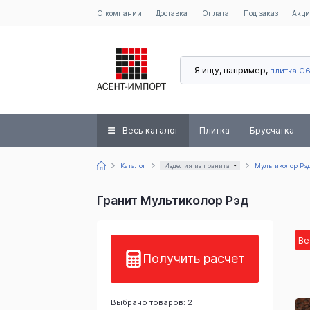
О компании
Доставка
Оплата
Под заказ
Акц
Я ищу, например,
плитка G
Весь каталог
Плитка
Брусчатка
Каталог
Изделия из гранита
Мультиколор Рэ
Гранит Мультиколор Рэд
Ве
Получить расчет
Выбрано товаров: 2