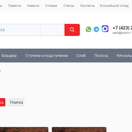
ии
Проекты
Новости
Отзывы
Статьи
Контакты
Ближайший склад
+7 (423)
603
sales@ascent-
8 (800) 
Бордюр
Ступени и подступенки
Слэб
Полоса
Ритуал
д
сь
Плитка