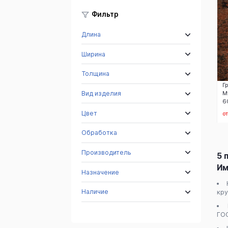
Фильтр
Длина
Ширина
Толщина
Г
Вид изделия
М
6
Цвет
о
Обработка
Производитель
5 
Им
Назначение
Наличие
кру
ГОС