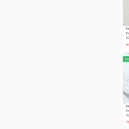
К
К
3
4
Н
К
Н
3
7