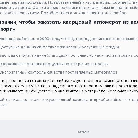
овые партии продукции. Представленный у нас материал соответств
имость за метр. Фото и характеристики под картинками позволят вы
стурой и покрытием. Приобрести его можно в листах или слэбах.
причин, чтобы заказать кварцевый агломерат из ко
порт»
Успешно работаем с 2009 года, что подтверждает множество отзывов 
Доступные цены на синтетический кварц и регулярные скидки.
Быстрая отгрузка камня благодаря постоянному наличию запасов на ск
Оперативная поставка продукции во все регионы России.
Многоэтапный контроль качества поставляемых материалов.
 изготовления готовых изделий из искусственного камня (столешниц
рекомендуем вам нашего надежного партнера-компанию производст
ент-Импорт", вы существенно экономите на материале, исключая накр
айте, сколько стоит искусственный камень, и приобретайте его н
айн.
Каталог