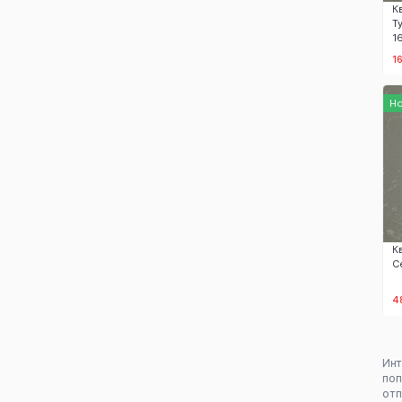
К
Т
1
1
Н
К
С
4
Ин
поп
отп