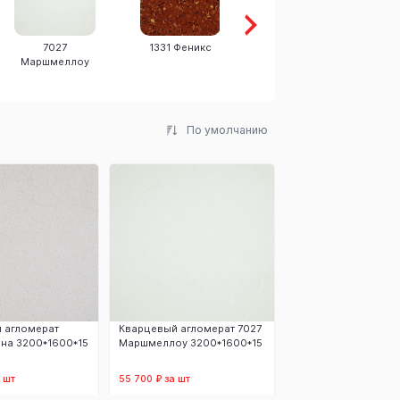
7027
1331 Феникс
703 Каррара
Маршмеллоу
К
По умолчанию
 агломерат
Кварцевый агломерат 7027
ена 3200*1600*15
Маршмеллоу 3200*1600*15
 шт
55 700 ₽ за шт