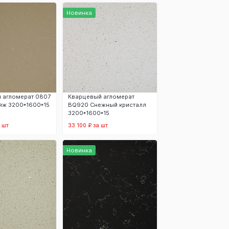
 корзину
В корзину
Новинка
 агломерат 0807
Кварцевый агломерат
яж 3200*1600*15
BQ920 Снежный кристалл
3200*1600*15
 шт
33 100 ₽ за шт
 корзину
В корзину
Новинка