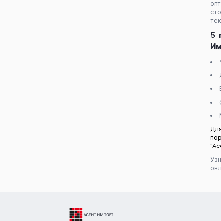
опт
сто
тек
5 
Им
Для
по
"Ас
Узн
онл