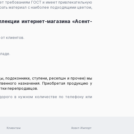
ует требованиям ГОСТ и имеет привлекательную
брать материал с наиболее подходящими цветом,
ллекции интернет-магазина «Асент-
от клиентов.
ладе.
ы, подоконники, ступени, ресепшн и прочее) мы
венного назначения. Приобретая продукцию у
утки перепродавцов.
едорого в нужном количестве по телефону или
Клиентам
Асент-Импорт