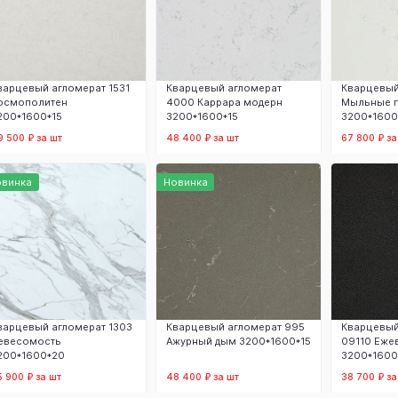
варцевый агломерат 1531
Кварцевый агломерат
Кварцевый
осмополитен
4000 Каррара модерн
Мыльные 
200*1600*15
3200*1600*15
3200*1600
9 500 ₽ за шт
48 400 ₽ за шт
67 800 ₽ за
В корзину
В корзину
В
овинка
Новинка
варцевый агломерат 1303
Кварцевый агломерат 995
Кварцевый
евесомость
Ажурный дым 3200*1600*15
09110 Еже
200*1600*20
3200*1600
5 900 ₽ за шт
48 400 ₽ за шт
38 700 ₽ за