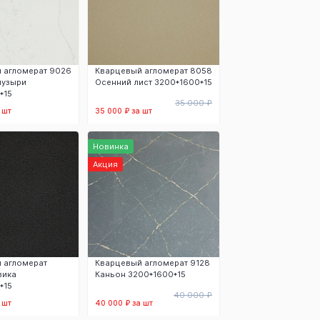
 агломерат 9026
Кварцевый агломерат 8058
пузыри
Осенний лист 3200*1600*15
*15
35 000 ₽
 шт
35 000 ₽ за шт
 корзину
В корзину
Новинка
Акция
 агломерат
Кварцевый агломерат 9128
вика
Каньон 3200*1600*15
*15
40 000 ₽
 шт
40 000 ₽ за шт