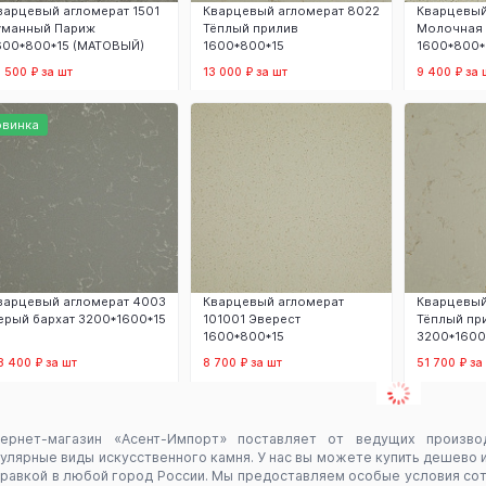
варцевый агломерат 1501
Кварцевый агломерат 8022
Кварцевый
уманный Париж
Тёплый прилив
Молочная 
600*800*15 (МАТОВЫЙ)
1600*800*15
1600*800*
6 500 ₽ за шт
13 000 ₽ за шт
9 400 ₽ за 
В корзину
В корзину
В
овинка
варцевый агломерат 4003
Кварцевый агломерат
Кварцевый
ерый бархат 3200*1600*15
101001 Эверест
Тёплый пр
1600*800*15
3200*1600
8 400 ₽ за шт
8 700 ₽ за шт
51 700 ₽ за
В корзину
В корзину
В
тернет-магазин «Асент-Импорт» поставляет от ведущих произв
улярные виды искусственного камня. У нас вы можете купить дешево 
равкой в любой город России. Мы предоставляем особые условия сот