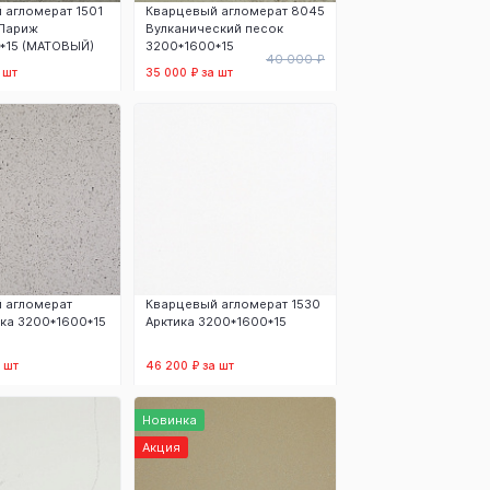
 агломерат 1501
Кварцевый агломерат 8045
Париж
Вулканический песок
*15 (МАТОВЫЙ)
3200*1600*15
40 000 ₽
 шт
35 000 ₽ за шт
 корзину
В корзину
 агломерат
Кварцевый агломерат 1530
ика 3200*1600*15
Арктика 3200*1600*15
 шт
46 200 ₽ за шт
 корзину
В корзину
Новинка
Акция