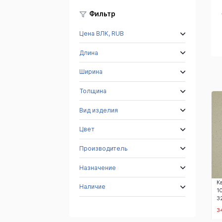
Фильтр
ый
920 Снежный
09112 Селена
110810
Цена ВЛК, RUB
кристалл
Монблан
Длина
Ширина
Толщина
Вид изделия
Цвет
Производитель
Назначение
К
Наличие
1
3
3