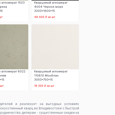
 агломерат 1503
Кварцевый агломерат
река
4004 Чёрное море
15
3200*1600*15
шт
48 400 ₽ за шт
 корзину
В корзину
 агломерат 8022
Кварцевый агломерат
илив
110810 Монблан
*15
3050*750*15
 шт
18 300 ₽ за шт
 корзину
В корзину
одителей и реализует на выгодных условиях
искусственный кварц во Владивостоке с быстрой
рудничества дилерам - существенные скидки на