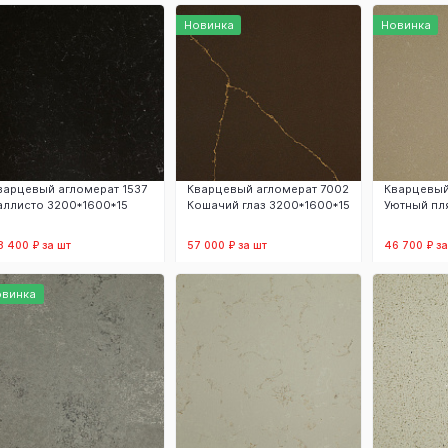
В корзину
В корзину
В
Новинка
Новинка
варцевый агломерат 1537
Кварцевый агломерат 7002
Кварцевый
аллисто 3200*1600*15
Кошачий глаз 3200*1600*15
Уютный пл
8 400 ₽ за шт
57 000 ₽ за шт
46 700 ₽ за
В корзину
В корзину
В
овинка