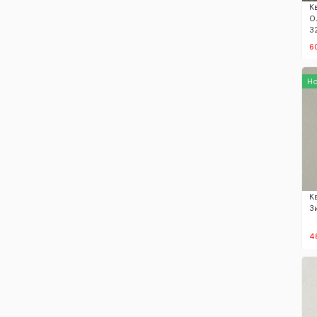
К
О
3
6
Н
К
З
4