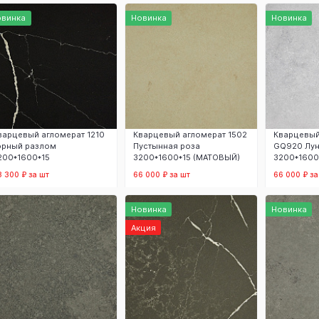
В корзину
В корзину
В
овинка
Новинка
Новинка
варцевый агломерат 1210
Кварцевый агломерат 1502
Кварцевый
орный разлом
Пустынная роза
GQ920 Лун
200*1600*15
3200*1600*15 (МАТОВЫЙ)
3200*1600
8 300 ₽ за шт
66 000 ₽ за шт
66 000 ₽ за
В корзину
В корзину
В
Новинка
Новинка
Акция