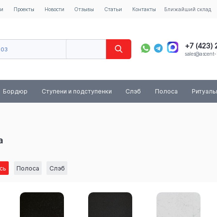
ии
Проекты
Новости
Отзывы
Статьи
Контакты
Ближайший склад
+7 (423)
603
sales@ascent-
8 (800) 
Бордюр
Ступени и подступенки
Слэб
Полоса
Ритуал
а
сь
Полоса
Слэб