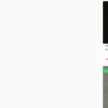
К
К
4
Н