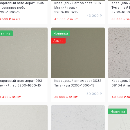
варцевый агломерат 9505
Кварцевый агломерат 1208
Кварцевый
ловянное небо
Мягкий графит
Туманный 
200*1600*15
3200*1600*15
3200*1600
43 000 ₽
0 500 ₽ за шт
43 000 ₽ за шт
66 000 ₽ за
В корзину
В корзину
В
овинка
Новинка
Акция
варцевый агломерат 993
Кварцевый агломерат 3032
Кварцевый
имний лес 3200*1600*15
Титаниум 3200*1600*15
09104 Атт
30 000 ₽
8 400 ₽ за шт
30 000 ₽ за шт
40 500 ₽ за
В корзину
В корзину
В
Новинка