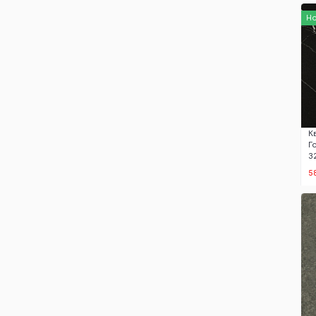
Н
К
Г
3
5