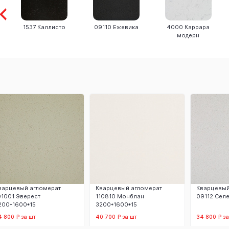
1537 Каллисто
09110 Ежевика
4000 Каррара
модерн
варцевый агломерат
Кварцевый агломерат
Кварцевый
01001 Эверест
110810 Монблан
09112 Сел
200*1600*15
3200*1600*15
4 800 ₽ за шт
40 700 ₽ за шт
34 800 ₽ за