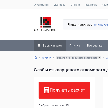
О компании
Доставка
Оплата
Под заказ
Акц
Я ищу, например,
плитка G
Весь каталог
Плитка
Брусчатка
Каталог
Изделия из кварцевого агломерата
С
Слэбы из кварцевого агломерата 
Получить расчет
Выбрано товаров: 25
ра
920 Снежный
110810
1503