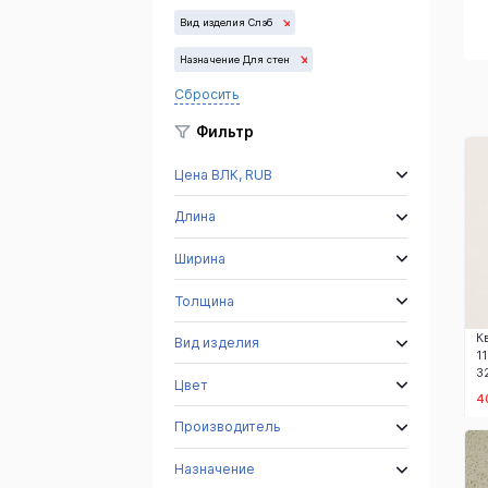
кристалл
Монблан
Молочная
Вид изделия Слэб
река
Назначение Для стен
Сбросить
Фильтр
Цена ВЛК, RUB
Длина
Ширина
Толщина
К
Вид изделия
1
3
Цвет
4
Производитель
Назначение