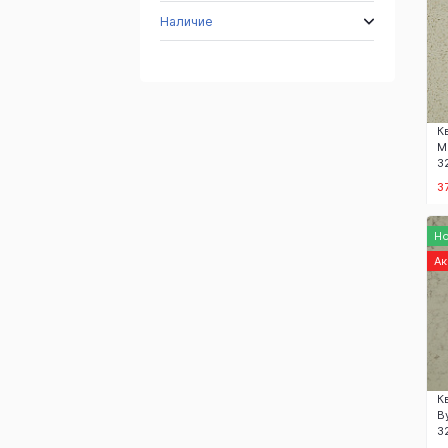
Наличие
К
М
3
3
Н
А
К
В
3