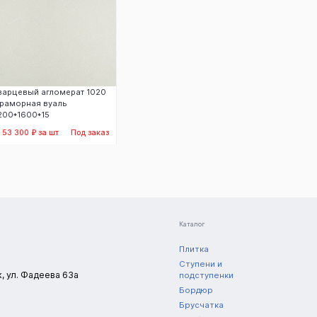
варцевый агломерат 1020
раморная вуаль
200*1600*15
т 53 300 ₽ за шт
Под заказ
Заказать
Каталог
Плитка
Ступени и
к, ул. Фадеева 63а
подступенки
Бордюр
Брусчатка