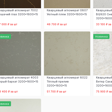
варцевый агломерат 7002
Кварцевый агломерат 0807
Кварцевый
ошачий глаз 3200*1600*15
Уютный пляж 3200*1600*15
BQ920 Сне
3200*1600
7 000 ₽ за шт
46 700 ₽ за шт
33 100 ₽ за
В корзину
В корзину
В
овинка
Новинка
варцевый агломерат 4003
Кварцевый агломерат 8022
Кварцевый
ерый бархат 3200*1600*15
Тёплый прилив
Ветер Сах
3200*1600*15
3200*1600
8 400 ₽ за шт
51 700 ₽ за шт
75 900 ₽ за
В корзину
В корзину
В
овинка