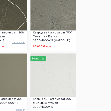
 агломерат 1208
Кварцевый агломерат 1501
афит
Туманный Париж
*15
3200*1600*15 (МАТОВЫЙ)
43 000 ₽
 шт
66 000 ₽ за шт
 корзину
В корзину
Новинка
 агломерат 3032
Кварцевый агломерат 9026
3200*1600*15
Мыльные пузыри
3200*1600*15
30 000 ₽