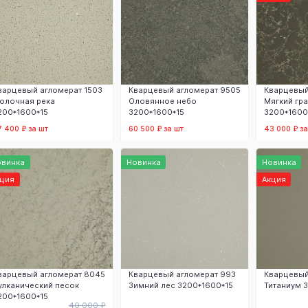
варцевый агломерат 1503
Кварцевый агломерат 9505
Кварцевый
олочная река
Оловянное небо
Мягкий гр
200*1600*15
3200*1600*15
3200*1600
7 400 ₽ за шт
60 500 ₽ за шт
43 000 ₽ за
В корзину
В корзину
В
овинка
Новинка
Новинка
кция
Акция
варцевый агломерат 8045
Кварцевый агломерат 993
Кварцевый
улканический песок
Зимний лес 3200*1600*15
Титаниум 
200*1600*15
40 000 ₽