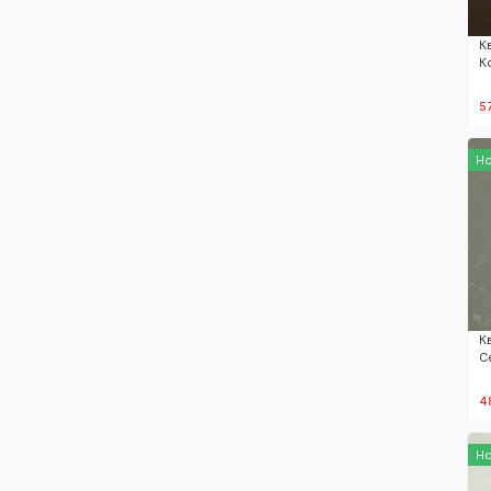
К
К
5
Н
К
С
4
Н