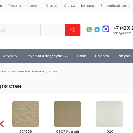
ии
Проекты
Новости
Отзывы
Статьи
Контакты
Ближайший склад
+7 (423)
603
sales@ascent-
8 (800) 
Бордюр
Ступени и подступенки
Слэб
Полоса
Ритуал
лэбы из кварцевого агломерата для стен
для стен
201029
0807 Уютный
1020