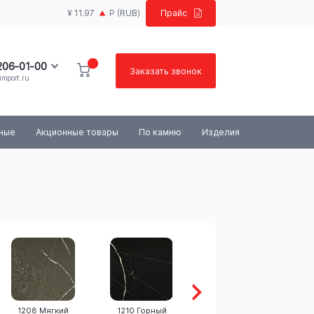
¥ 11.97
Р
(RUB)
Прайс
 206-01-00
Заказать звонок
import.ru
100-03-84
ьные
Акционные товары
По камню
Изделия
1208 Мягкий
1210 Горный
1303