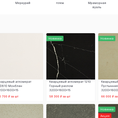
Меркурий
пляж
Мраморная
вуаль
Новинка
Новинка
варцевый агломерат
Кварцевый агломерат 1210
Кварцевый
10810 Монблан
Горный разлом
Пустынная
200*1600*15
3200*1600*15
3200*1600
0 700 ₽ за шт
58 300 ₽ за шт
66 000 ₽ за
В корзину
В корзину
В
Новинка
Акция