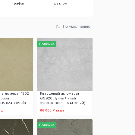
графит
разлом
Невесомость
По умолчанию
Новинка
 агломерат 1502
Кварцевый агломерат
 роза
GQ920 Лунный иней
*15 (МАТОВЫЙ)
3200*1600*15 (МАТОВЫЙ)
 шт
66 000 ₽ за шт
 корзину
В корзину
Новинка