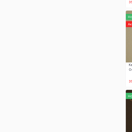
3
Н
А
К
О
3
Н