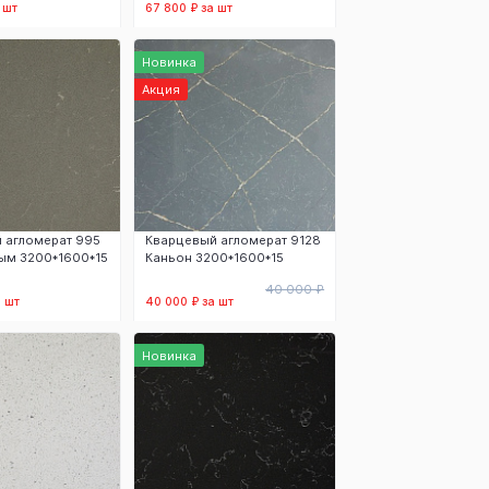
 шт
67 800 ₽ за шт
 корзину
В корзину
Новинка
Акция
 агломерат 995
Кварцевый агломерат 9128
ым 3200*1600*15
Каньон 3200*1600*15
40 000 ₽
а шт
40 000 ₽ за шт
 корзину
В корзину
Новинка