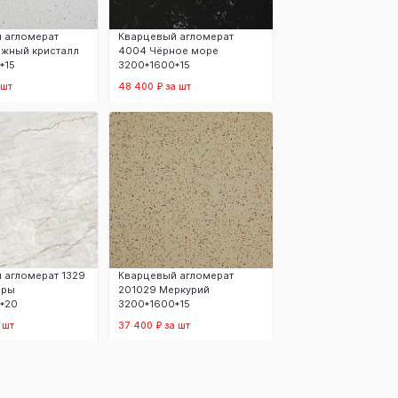
 агломерат
Кварцевый агломерат
жный кристалл
4004 Чёрное море
*15
3200*1600*15
 шт
48 400 ₽ за шт
 корзину
В корзину
 агломерат 1329
Кварцевый агломерат
ары
201029 Меркурий
*20
3200*1600*15
 шт
37 400 ₽ за шт
 корзину
В корзину