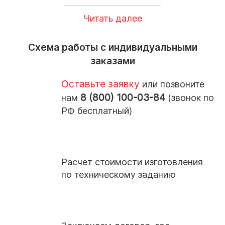
Империал Рэд, Абсолют Блэк, Тан Браун.
Читать далее
Выбор размера изделий также
продиктован рынком. Например, для
Схема работы с индивидуальными
гранитной плитки это 600*300 и 600*600
заказами
мм, толщиной 18 или 30 мм. Для гранитной
брусчатки 100*100 и 200*100 толщиной 30,
Оставьте заявку
или позвоните
40 и 50 мм. Для гранитного бордюра это
8 (800) 100-03-84
нам
(звонок по
300*150*1000 мм (дорожный бордюр) и
РФ бесплатный)
200*80*1000 (тротуарный бордюр).
Но зачастую заказчику требуется
Расчет стоимости изготовления
привезти камень под индивидуальные
по техническому заданию
характеристики, так как у него уже есть
утвержденный проект. И, как правило, в
этом проекте крайне редко можно
встретить типовые размеры. Для нас