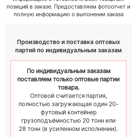
товара. Оптовая партия для каждого вида
позиций в заказе. Предоставляем фотоотчет и
полную информацию о выпонении заказа
гранита разная, но, по сути, оптом мы
считаем партию, полностью загружающую
один 20-футовый контейнер
грузоподъёмностью 20 тонн или 28 тонн (в
Производство и поставка оптовых
усиленном исполнении).
партий по индивидуальным заказам
Примеры загрузки контейнера по
популярным позициям:
По индивидуальным заказам
Плитка 20 мм
от 390 до 500 кв.м.
поставляем только оптовые партии
товара.
Бордюр ГП1
от 185 до 240 пог.м.
Оптовой считается партия,
Брусчатка 30
мм от 156 до 200 кв.м.
полностью загружающая один 20-
футовый контейнер
Плитка 30 мм
от 260 до 330 кв.м.
грузоподъёмностью 20 тонн или
Бордюр ГП5
от 520 до 665 пог.м.
28 тонн (в усиленном исполнении).