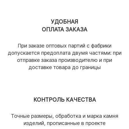
- Выгодная цена. В цене товара, который
приобретается со склада, учтены расходы
УДОБНАЯ
на хранение и доставку. При приобретении
ОПЛАТА ЗАКАЗА
изделий напрямую с фабрики, товар
доставляется сразу на объект заказчика,
При заказе оптовых партий с фабрики
исключая дополнительные логистические
допускается предоплата двумя частями: при
расходы.
отправке заказа производителю и при
доставке товара до границы
- Информирование об этапах
производства. Заказчик вправе в любое
время уточнить информацию о готовности
всех товарных позиций в заказе. По
КОНТРОЛЬ КАЧЕСТВА
окончанию производства и перед
отправкой, сотрудник нашей компании
Точные размеры, обработка и марка камня
проводит полное инспектирование товара
изделий, прописанные в проекте
с подробным фотоотчетом, который мы