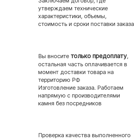
Заключаем договор, где
такие заказы всегда представляют
утверждаем технические
особый интерес, и мы погружаемся вместе
характеристики, объемы,
с клиентом в детали проекта. Благодаря
стоимость и сроки поставки заказа
тому, что работаем мы без посредников,
то есть напрямую с карьерами и
обработчиками камня, а значит можем
предоставить вам все возможные
только предоплату
Вы вносите
,
варианты минимизации цены камня по
остальная часть оплачивается в
проекту.
момент доставки товара на
Для просчета заказа необходимо
территорию РФ
Изготовление заказа. Работаем
иметь подробные чертежи изделий,
напрямую с производителями
которые необходимо изготовить,
камня без посредников
чтобы у производителей также была
четкая картина и отсутствовали
двусмысленности.
Проверка качества выполненного