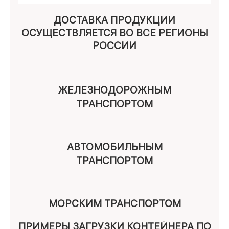
Брусчатка 80 мм
от 97 кв.м. до 125 кв.м.
ДОСТАВКА ПРОДУКЦИИ
Норма загрузки ступеней, слэбов и других
ОСУЩЕСТВЛЯЕТСЯ ВО ВСЕ РЕГИОНЫ
изделий из гранита зависят также от их
РОССИИ
метрических характеристик. Наши
менеджеры готовы помочь вам в просчете
тоннажа заказа
ЖЕЛЕЗНОДОРОЖНЫМ
ТРАНСПОРТОМ
АВТОМОБИЛЬНЫМ
ТРАНСПОРТОМ
МОРСКИМ ТРАНСПОРТОМ
ПРИМЕРЫ ЗАГРУЗКИ КОНТЕЙНЕРА ПО