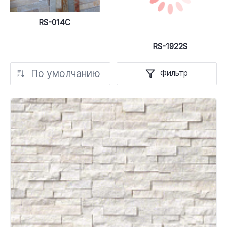
RS-014C
RS-1922S
По умолчанию
Фильтр