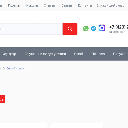
ии
Проекты
Новости
Отзывы
Статьи
Контакты
Ближайший склад
+7 (423)
603
sales@ascent-
8 (800) 
Бордюр
Ступени и подступенки
Слэб
Полоса
Ритуал
Серый гранит
сь