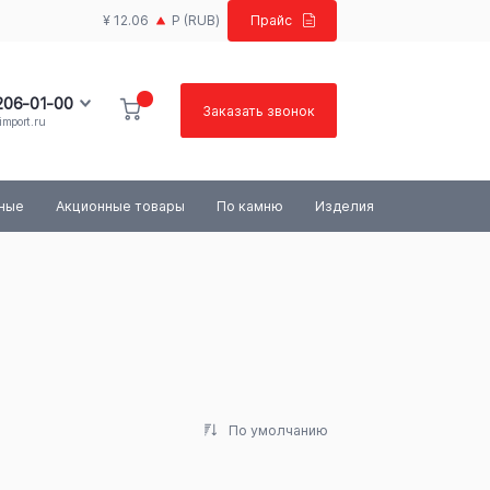
¥ 12.06
Р
(RUB)
Прайс
 206-01-00
Заказать звонок
import.ru
100-03-84
ьные
Акционные товары
По камню
Изделия
По умолчанию