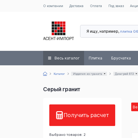
О компании
Доставка
Оплата
Под заказ
Акц
Я ищу, например,
плитка G
Весь каталог
Плитка
Брусчатка
Каталог
Изделия из гранита
Димгрей 613
Серый гранит
Ве
Получить расчет
Выбрано товаров: 2