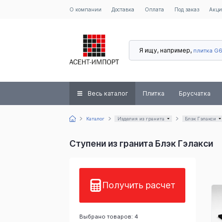
О компании
Доставка
Оплата
Под заказ
Акц
Я ищу, например,
плитка G
Весь каталог
Плитка
Брусчатка
Каталог
Изделия из гранита
Блэк Гэлакси
Ступени из гранита Блэк Гэлакси
Получить расчет
Выбрано товаров: 4