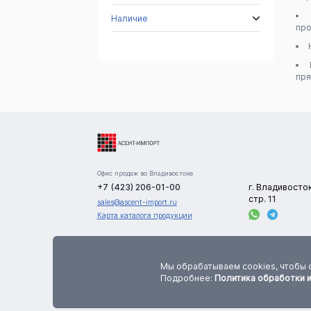
Наличие
про
пря
Офис продаж во Владивостоке
+7 (423) 206-01-00
г. Владивосто
стр. 11
sales@ascent-import.ru
Карта каталога продукции
Сайт носит информационный характер и не является публичной офертой. В
цена, количество и характеристики товаров указаны приблизительно. Точную инф
Мы обрабатываем cookies, чтобы 
по данным параметрам необходимо уточнять у менеджеров компании до оформления
Подробнее:
Политика обработки 
заказа.