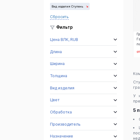
Вид изделия Ступень
Сбросить
Фильтр
Г
Г
Цена ВЛК, RUB
п
Длина
о
Ширина
Ком
Толщина
Сту
гра
Вид изделия
У 
Цвет
пре
5 
Обработка
Производитель
пос
Назначение
нед