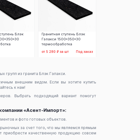
ступень Блэк
Гранитная ступень Блэк
200*350*30
Гэлакси 1500*350*30
ботка
термообработка
от 5 280 ₽ за шт
Под заказ
аказать
Заказать
х групп из гранита Блэк Гэлакси.
тичным внешним видом. Если вы хотите купить
айтесь к нам!
еров. Выбрать подходящий вариант помогут
в компании «Асент-Импорт»:
иентов и фото готовых объектов.
ерыночных за счет того, что мы являемся прямым
ют приобрести качественную продукцию совсем