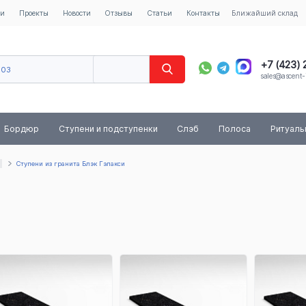
ии
Проекты
Новости
Отзывы
Статьи
Контакты
Ближайший склад
+7 (423)
603
sales@ascent-
8 (800) 
Бордюр
Ступени и подступенки
Слэб
Полоса
Ритуал
Ступени из гранита Блэк Гэлакси