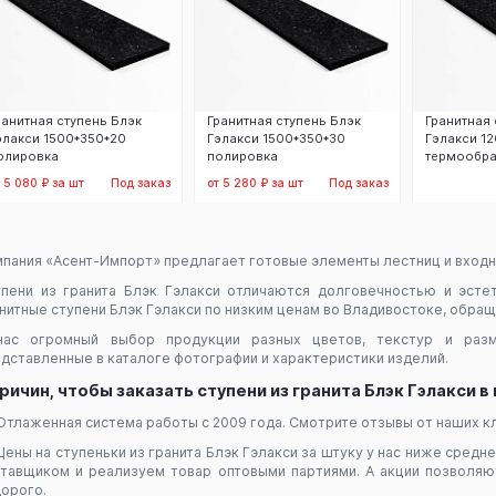
ранитная ступень Блэк
Гранитная ступень Блэк
Гранитная 
элакси 1500*350*20
Гэлакси 1500*350*30
Гэлакси 1
олировка
полировка
термообра
т 5 080 ₽ за шт
Под заказ
от 5 280 ₽ за шт
Под заказ
Заказать
Заказать
З
пания «Асент-Импорт» предлагает готовые элементы лестниц и входны
пени из гранита Блэк Гэлакси отличаются долговечностью и эсте
нитные ступени Блэк Гэлакси по низким ценам во Владивостоке, обращ
нас огромный выбор продукции разных цветов, текстур и разм
дставленные в каталоге фотографии и характеристики изделий.
причин, чтобы заказать ступени из гранита Блэк Гэлакси 
Отлаженная система работы с 2009 года. Смотрите отзывы от наших кл
Цены на ступеньки из гранита Блэк Гэлакси за штуку у нас ниже средн
тавщиком и реализуем товар оптовыми партиями. А акции позволя
орого.