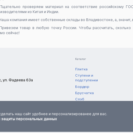
Тщательно проверяем материал на соответствие российскому ГО
изводителями из Китая и Индии.
Наша компания имеет собственные склады во Владивостоке, а, значит, 
Привезем товар в любую точку России. Чтобы рассчитать, сколько 
мо сейчас!
Каталог
Плитка
Ступени и
к, ул. Фадеева 63а
подступенки
Бордюр
Брусчатка
Слэб
Полоса
нешний вид,
Уцененный товар
ормацию
сделать наш сайт удобнее и персонализированее для вас.
и защиты персональных данных