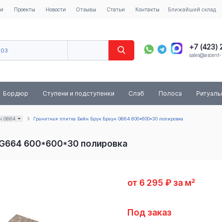
ии
Проекты
Новости
Отзывы
Статьи
Контакты
Ближайший склад
+7 (423)
603
sales@ascent-
8 (800) 
Бордюр
Ступени и подступенки
Слэб
Полоса
Ритуал
н G664
Гранитная плитка Бейн Брук Браун G664 600*600*30 полировка
н G664 600*600*30 полировка
от 6 295 ₽ за м²
Под заказ