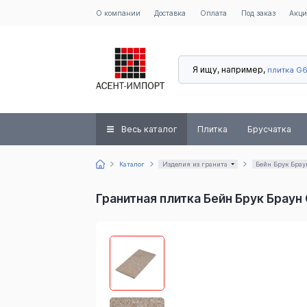
О компании
Доставка
Оплата
Под заказ
Акц
Я ищу, например,
плитка G
Весь каталог
Плитка
Брусчатка
Каталог
Изделия из гранита
Бейн Брук Брау
Гранитная плитка Бейн Брук Брау