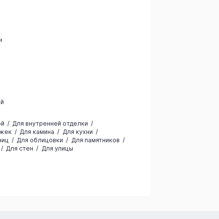
и
ый
а
ой
Для внутренней отделки
ожек
Для камина
Для кухни
ниц
Для облицовки
Для памятников
Для стен
Для улицы