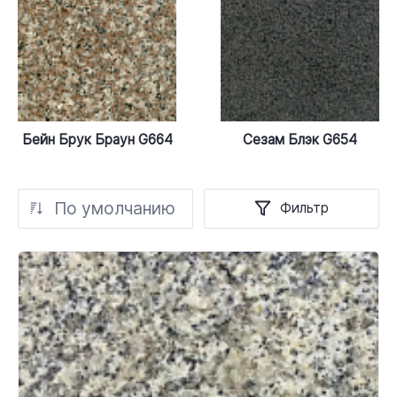
Бейн Брук Браун G664
Сезам Блэк G654
По умолчанию
Фильтр