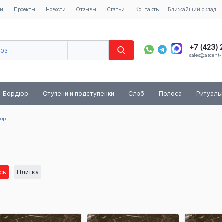
ии
Проекты
Новости
Отзывы
Статьи
Контакты
Ближайший склад
+7 (423)
603
sales@ascent-
8 (800) 
Бордюр
Ступени и подступенки
Слэб
Полоса
Ритуал
дор
сь
Плитка