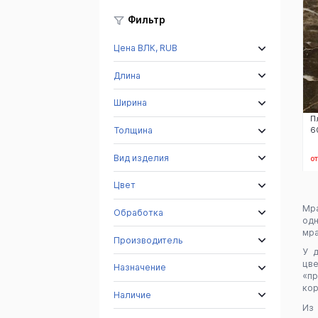
Фильтр
Цена ВЛК, RUB
Длина
Ширина
П
Толщина
6
Вид изделия
о
Цвет
Мр
Обработка
одн
мра
Производитель
У д
цв
Назначение
«п
кор
Наличие
Из