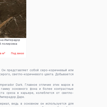
йна Имперадор
8 полировка
а м²
Под заказ
аказать
. Он представляет собой серо-коричневый или
серого, светло-коричневого цвета. Добывается
Emperador Dark. Главное отличие этих марок в
 гамму основного фона и более контрастные
ста среза в карьере, колеблется от светло-
 Имперадор Дарк.
ериал, ведь в основном он используется для