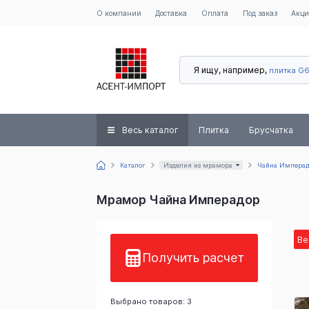
О компании
Доставка
Оплата
Под заказ
Акц
Я ищу, например,
плитка G
Весь каталог
Плитка
Брусчатка
Каталог
Изделия из мрамора
Чайна Импера
Мрамор Чайна Имперадор
Ве
Получить расчет
Выбрано товаров: 3