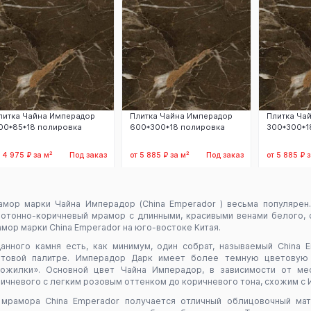
литка Чайна Имперадор
Плитка Чайна Имперадор
Плитка Ча
00*85*18 полировка
600*300*18 полировка
300*300*1
т 4 975 ₽ за м²
Под заказ
от 5 885 ₽ за м²
Под заказ
от 5 885 ₽ з
Заказать
Заказать
З
амор марки
Чайна Имперадор (China Emperador )
весьма популярен
отонно-коричневый мрамор с длинными, красивыми венами белого, 
мор марки China Emperador на юго-востоке Китая.
анного камня есть, как минимум, один собрат, называемый China 
етовой палитре. Имперадор Дарк имеет более темную цветовую
рожилки». Основной цвет Чайна Имперадор, в зависимости от ме
ичневого с легким розовым оттенком до коричневого тона, схожим с
 мрамора China Emperador получается отличный облицовочный мат