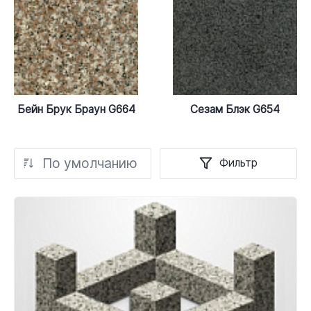
Бейн Брук Браун G664
Сезам Блэк G654
По умолчанию
Фильтр