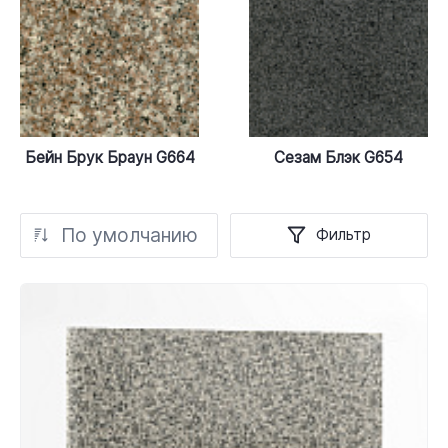
Бейн Брук Браун G664
Сезам Блэк G654
По умолчанию
Фильтр