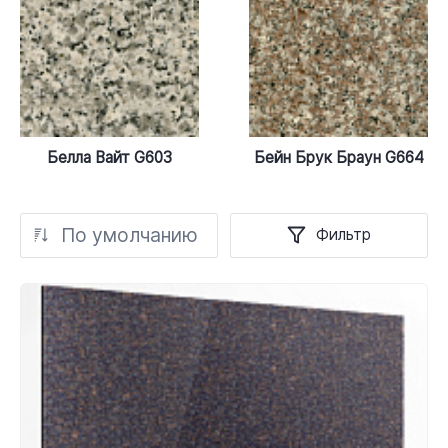
Белла Вайт G603
Бейн Брук Браун G664
По умолчанию
Фильтр