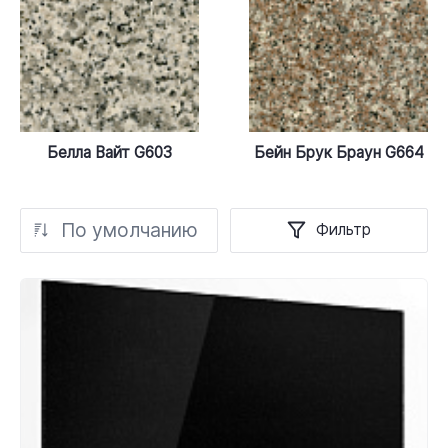
Белла Вайт G603
Бейн Брук Браун G664
По умолчанию
Фильтр