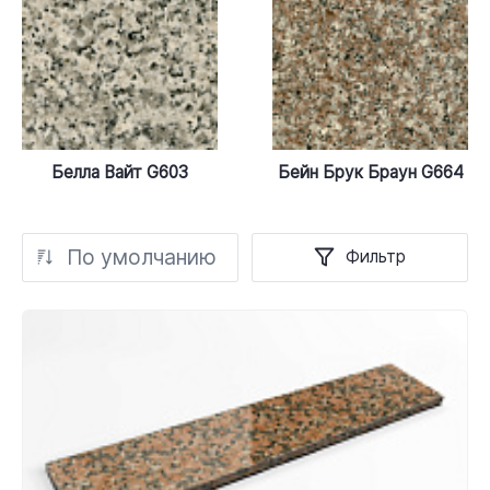
Белла Вайт G603
Бейн Брук Браун G664
По умолчанию
Фильтр