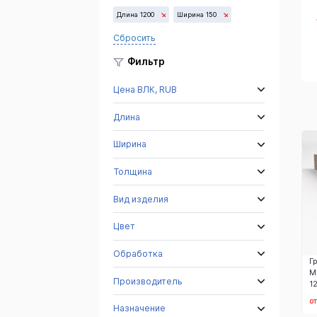
Длина 1200
Ширина 150
Сбросить
Тайгер Скин
Белла Вайт
Сезам Блэк
Еллоу
G603
G654
Фильтр
Цена ВЛК, RUB
Длина
Ширина
Толщина
Вид изделия
Цвет
Обработка
Г
М
Производитель
1
от
Назначение