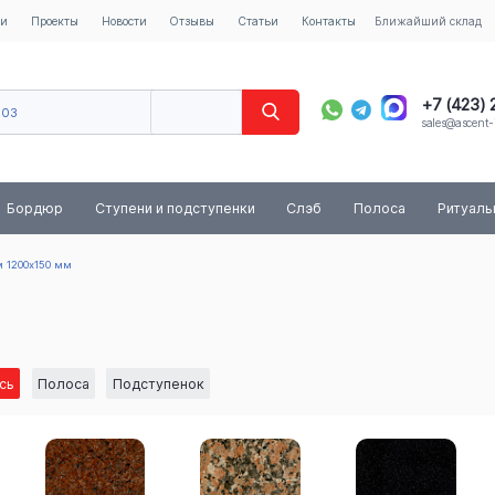
ии
Проекты
Новости
Отзывы
Статьи
Контакты
Ближайший склад
+7 (423)
603
sales@ascent-
8 (800) 
Бордюр
Ступени и подступенки
Слэб
Полоса
Ритуал
м 1200x150 мм
сь
Полоса
Подступенок