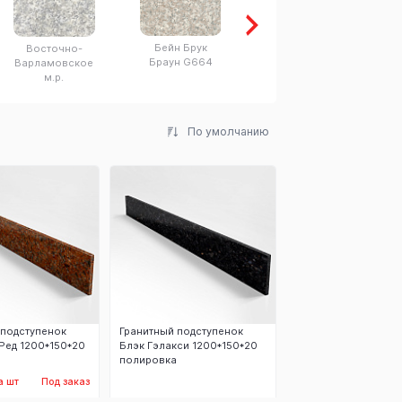
Бейн Брук
Тан Браун
Восточно-
Браун G664
Варламовское
м.р.
По умолчанию
 подступенок
Гранитный подступенок
Ред 1200*150*20
Блэк Гэлакси 1200*150*20
полировка
а шт
Под заказ