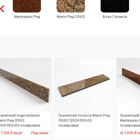
Империал Ред
Мапл Ред G562
Блэк Гэлакси
ранитный подступенок
Гранитная полоса Мапл Ред
Гранитный
апл Ред G562
G562 1200*150*20
Империал 
200*150*20 полировка
полировка
полировка
 1 120 ₽ за шт
Под заказ
от 1 935 ₽ з