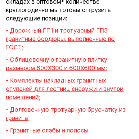
складах в оптовом
*
количестве
круглогодично мы готовы отгрузить
следующие позиции:
- Дорожный ГП1 и тротуарный ГП5
гранитные бордюры, выполненные по
ГОСТ;
- Облицовочную гранитную плитку
размером 600Х300 и 600Х600 мм;
- Комплекты накладных гранитных
ступеней для лестниц снаружи и внутри
помещений;
- Долговечную тротуарную брусчатку из
гранита;
- Гранитные слэбы
и полосы.