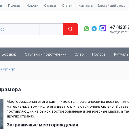
ии
Проекты
Новости
Отзывы
Статьи
Контакты
Ближайший склад
+7 (423)
603
sales@ascent-
8 (800) 
Бордюр
Ступени и подступенки
Слэб
Полоса
Ритуал
ыча мрамора
 мрамора
Месторождения этого камня имеются практически на всех континен
материала, в том числе его цвет, отличаются очень сильно. В ста
поставляющих на рынок востребованные и интересные марки, а так
других странах.
Заграничные месторождения