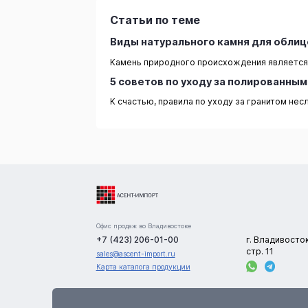
Статьи по теме
Виды натурального камня для обли
Камень природного происхождения является 
5 советов по уходу за полированны
К счастью, правила по уходу за гранитом не
Офис продаж во Владивостоке
+7 (423) 206-01-00
г. Владивосто
стр. 11
sales@ascent-import.ru
Карта каталога продукции
Сайт носит информационный характер и не является публичной офертой. В