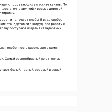
машин, прорезающих в массиве каналы. По
- достаточно хрупкий и весьма дорогой
ртировку.
мера - и получают слэбы. В виде слэбов
ких стандартов, что затрудняло работу с
страну поступают изделия стандартных
ьная особенность карельского камня –
ри. Самый разнообразный по оттенкам
учают белый, черный, розовый и серый