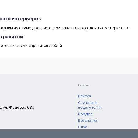
цовки интерьеров
одним из самых древних строительных и отделочных материалов.
м гранитом
сложны и с ними справится любой
Каталог
Плитка
Ступени и
к, ул. Фадеева 63а
подступенки
Бордюр
Брусчатка
Слэб
Полоса
нешний вид,