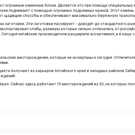
ют огромные каменные блоки. Делается это при помощи специальных 
Блоки поднимают с помощью огромных подъемных кранов. Этот камень 
уют щадящие способы и обеспечивают максимально бережную транспо
а заготовки. Эти заготовки пассируют - доводят до стандартного раз
 экспортировал слэбы, размеры которых сильно отличались от российс
 Сегодня китайские производители расширили ассортимент, и в нашу 
рельские месторождения, которые не исчерпаны и сегодня. Отличител
иями.
вета получают из карьеров Алтайского края и западных районов Сиби
ождений.
ал. Сейчас здесь работают 10 месторождений из 20, на которых пол