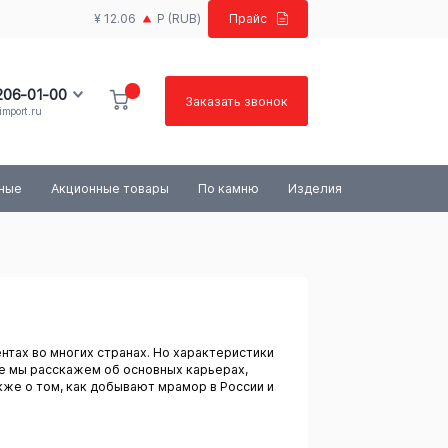
¥ 12.06
Р
(RUB)
Прайс
 206-01-00
Заказать звонок
import.ru
100-03-84
ьные
Акционные товары
По камню
Изделия
тах во многих странах. Но характеристики
тье мы расскажем об основных карьерах,
же о том, как добывают мрамор в России и