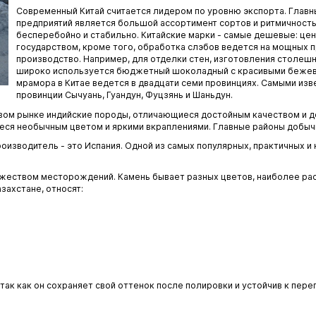
Современный Китай считается лидером по уровню экспорта. Гла
предприятий является большой ассортимент сортов и ритмичность
бесперебойно и стабильно. Китайские марки - самые дешевые: це
государством, кроме того, обработка слэбов ведется на мощных
производство. Например, для отделки стен, изготовления столешн
широко используется бюджетный шоколадный с красивыми беже
мрамора в Китае ведется в двадцати семи провинциях. Самыми и
провинции Сычуань, Гуандун, Фуцзянь и Шаньдун.
овом рынке индийские породы, отличающиеся достойным качеством и 
еся необычным цветом и яркими вкраплениями. Главные районы добычи
роизводитель - это Испания. Одной из самых популярных, практичных 
ожеством месторождений. Камень бывает разных цветов, наиболее ра
захстане, относят:
так как он сохраняет свой оттенок после полировки и устойчив к пер