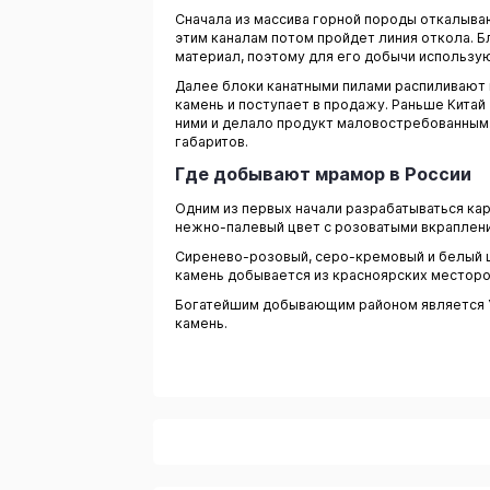
Сначала из массива горной породы откалыва
этим каналам потом пройдет линия откола. 
материал, поэтому для его добычи использ
Далее блоки канатными пилами распиливают н
камень и поступает в продажу. Раньше Китай
ними и делало продукт маловостребованным.
габаритов.
Где добывают мрамор в России
Одним из первых начали разрабатываться ка
нежно-палевый цвет с розоватыми вкраплен
Сиренево-розовый, серо-кремовый и белый ц
камень добывается из красноярских местор
Богатейшим добывающим районом является Ур
камень.