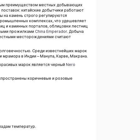
вным преимуществом местных добывающих
 поставок: китайские добытчики работают
ны на камень строго регулируются
 промышленных комплексах, что удешевляет
иц и каминных порталов, облицовки лестниц
выми прожилками
China Emperador
. Добыча
звестными месторождениями считают
долговечностью. Среди известнейших марок
 мрамора в Индии – Манула, Карве, Макрана.
и красивых марок является черный
Nero
спространены коричневые и розовые
епадам температур.