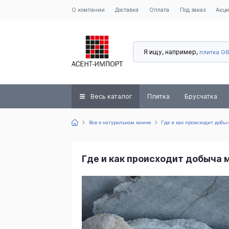
О компании
Доставка
Оплата
Под заказ
Акц
Я ищу, например,
плитка G
Весь каталог
Плитка
Брусчатка
Все о натуральном камне
Где и как происходит доб
Где и как происходит добыча