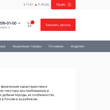
¥ 11.97
Р
(RUB)
Прайс
 206-01-00
Заказать звонок
import.ru
100-03-84
ьные
Акционные товары
По камню
Изделия
и физические характеристики и
ую текстуру, востребованную в
х добычи породы, их особенностях,
 в России и за рубежом.