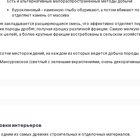
Есть и альтернативные малораспространенные методы добычи:
буроклиновый – каменную глыбу обуривают, а потом вбивают по
отделяют камень от массива
ния закладывается расширяющаяся смесь, что эффективно отделяет по
и породы дробят, получая крошку различной фракции. Самую мелкую 
их целей), а более крупные фракции востребованы в сельском хозяйст
сотни месторождений, на каждом из которых ведется добыча породы 
ансуровское (светлый с зелеными вкраплениями, очень декоративный
цовки интерьеров
одним из самых древних строительных и отделочных материалов.