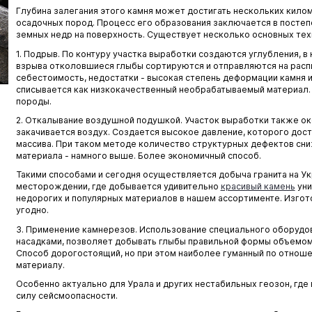
Глубина залегания этого камня может достигать нескольких килом
осадочных пород. Процесс его образования заключается в посте
земных недр на поверхность. Существует несколько основных те
1. Подрыв. По контуру участка выработки создаются углубления, 
взрыва отколовшиеся глыбы сортируются и отправляются на распи
себестоимость, недостатки - высокая степень деформации камня 
списывается как низкокачественный необрабатываемый материал.
породы.
2. Откалывание воздушной подушкой. Участок выработки также ок
закачивается воздух. Создается высокое давление, которого дост
массива. При таком методе количество структурных дефектов сни
материала - намного выше. Более экономичный способ.
Такими способами и сегодня осуществляется добыча гранита на Ук
месторождении, где добывается удивительно
красивый камень
уни
недорогих и популярных материалов в нашем ассортименте. Изгото
угодно.
3. Применение камнерезов. Использование специального оборудо
насадками, позволяет добывать глыбы правильной формы объемом д
Способ дорогостоящий, но при этом наиболее гуманный по отно
материалу.
Особенно актуально для Урала и других нестабильных геозон, где
силу сейсмоопасности.