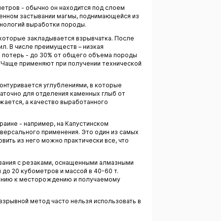
етров - обычно он находится под слоем
пенном застывании магмы, поднимающейся из
хнологий выработки породы.
в которые закладывается взрывчатка. После
л. В числе преимуществ – низкая
и потерь - до 30% от общего объема породы
 Чаще применяют при получении технической
онтуривается углублениями, в которые
аточно для отделения каменных глыб от
жается, а качество выработанного
раине - например, на Капустинском
версального применения. Это один из самых
вить из него можно практически все, что
вания с резаками, оснащенными алмазными
о 20 кубометров и массой в 40-60 т.
шению к месторождению и получаемому
 взрывной метод часто нельзя использовать в