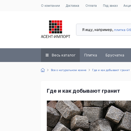
О компании
Доставка
Оплата
Под заказ
Акц
Я ищу, например,
плитка G
Весь каталог
Плитка
Брусчатка
Все о натуральном камне
Где и как добывают гранит
Где и как добывают гранит