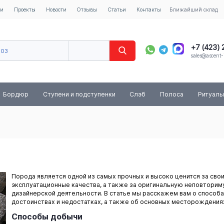
ии
Проекты
Новости
Отзывы
Статьи
Контакты
Ближайший склад
+7 (423)
603
sales@ascent-
8 (800) 
Бордюр
Ступени и подступенки
Слэб
Полоса
Ритуал
Порода является одной из самых прочных и высоко ценится за сво
эксплуатационные качества, а также за оригинальную неповторим
дизайнерской деятельности. В статье мы расскажем вам о способа
достоинствах и недостатках, а также об основных месторождениях
Способы добычи