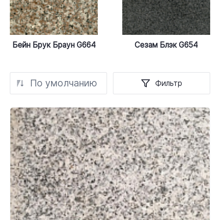
Бейн Брук Браун G664
Сезам Блэк G654
По умолчанию
Фильтр