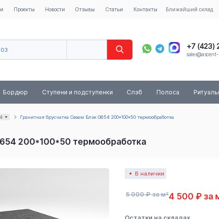
ии
Проекты
Новости
Отзывы
Статьи
Контакты
Ближайший склад
+7 (423)
603
sales@ascent-
8 (800) 
Бордюр
Ступени и подступенки
Слэб
Полоса
Ритуал
4
Гранитная брусчатка Сезам Блэк G654 200*100*50 термообработка
 G654 200*100*50 термообработка
В наличии
5 000 ₽ за м²
4 500 ₽ за 
Остатки на складах