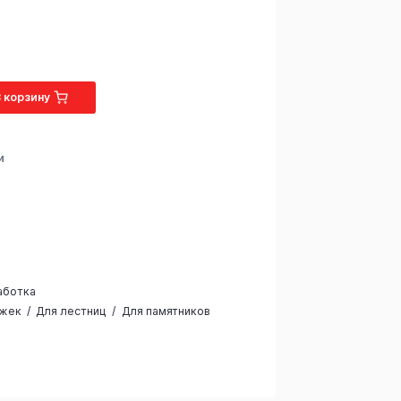
В корзину
и
аботка
ожек
Для лестниц
Для памятников