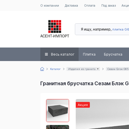
О компании
Доставка
Оплата
Под заказ
Акц
Я ищу, например,
плитка G
Весь каталог
Плитка
Брусчатка
Каталог
Изделия из гранита
Сезам Блэк G65
Гранитная брусчатка Сезам Блэк
Акция